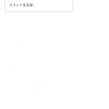
コメントを追加…
冷やし中花はじめました
5月10日(日)
✿
予約受付中!
グリーンゲイブルズ
長野県上田市の
〒386-0012 長野県上田市中央5丁目13-31
TEL
0120-878380
FAX
0268-26-8705
営業時間/AM10:00~PM7:30 (不定休)
​店舗情報
​店舗名
​グリーンゲイブルズ